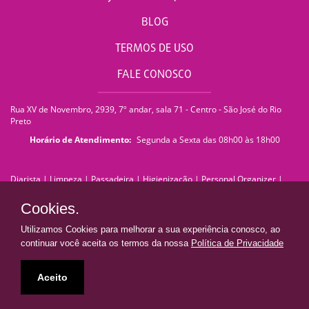
BLOG
TERMOS DE USO
FALE CONOSCO
Rua XV de Novembro, 2939, 7º andar, sala 71 - Centro - São José do Rio
Preto
Horário de Atendimento:
Segunda a Sexta das 08h00 às 18h00
Diarista
|
Limpeza
|
Passadeira
|
Higienização
|
Personal Organizer
|
Faxina
|
Faxineira
|
Empregada Doméstica
|
Empresa de Limpeza
|
Serviços de Limpeza
|
Terceirização de Limpeza
|
Limpeza Pós Obra
|
Cookies.
Limpeza de Pedra
|
Limpeza de Piso
|
Lavagem de Sofá
|
Lavagem de
Estofados
|
Impermeabilização de Sofá
|
Impermeabilização de Estofados
Utilizamos Cookies para melhorar a sua experiência conosco, ao
|
Franquia de Limpeza
|
franquiadn@donaresolve.com
continuar você aceita os termos da nossa
Política de Privacidade
Dona Resolve | Limpeza e Facilidades
• Todos os direitos reservados •
Aceito
Presente em todo Brasil