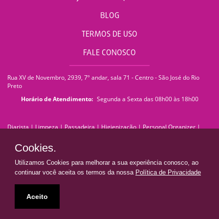
BLOG
TERMOS DE USO
FALE CONOSCO
Rua XV de Novembro, 2939, 7º andar, sala 71 - Centro - São José do Rio
Preto
Horário de Atendimento:
Segunda a Sexta das 08h00 às 18h00
Diarista
|
Limpeza
|
Passadeira
|
Higienização
|
Personal Organizer
|
Faxina
|
Faxineira
|
Empregada Doméstica
|
Empresa de Limpeza
|
Serviços de Limpeza
|
Terceirização de Limpeza
|
Limpeza Pós Obra
|
Cookies.
Limpeza de Pedra
|
Limpeza de Piso
|
Lavagem de Sofá
|
Lavagem de
Estofados
|
Impermeabilização de Sofá
|
Impermeabilização de Estofados
Utilizamos Cookies para melhorar a sua experiência conosco, ao
|
Franquia de Limpeza
|
franquiadn@donaresolve.com
continuar você aceita os termos da nossa
Política de Privacidade
Dona Resolve | Limpeza e Facilidades
• Todos os direitos reservados •
Aceito
Presente em todo Brasil