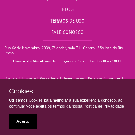
BLOG
TERMOS DE USO
FALE CONOSCO
Rua XV de Novembro, 2939, 7º andar, sala 71 - Centro - São José do Rio
Preto
Horário de Atendimento:
Segunda a Sexta das 08h00 às 18h00
Diarista
|
Limpeza
|
Passadeira
|
Higienização
|
Personal Organizer
|
Faxina
|
Faxineira
|
Empregada Doméstica
|
Empresa de Limpeza
|
Serviços de Limpeza
|
Terceirização de Limpeza
|
Limpeza Pós Obra
|
Cookies.
Limpeza de Pedra
|
Limpeza de Piso
|
Lavagem de Sofá
|
Lavagem de
Estofados
|
Impermeabilização de Sofá
|
Impermeabilização de Estofados
Utilizamos Cookies para melhorar a sua experiência conosco, ao
|
Franquia de Limpeza
|
franquiadn@donaresolve.com
continuar você aceita os termos da nossa
Política de Privacidade
Dona Resolve | Limpeza e Facilidades
• Todos os direitos reservados •
Aceito
Presente em todo Brasil