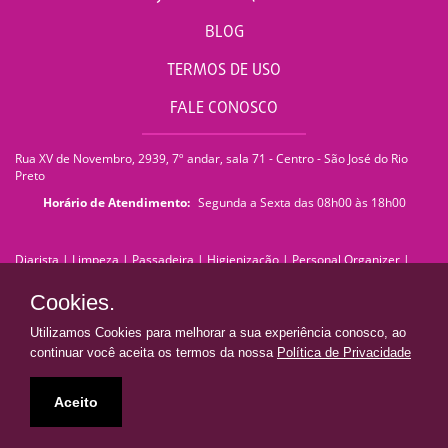
BLOG
TERMOS DE USO
FALE CONOSCO
Rua XV de Novembro, 2939, 7º andar, sala 71 - Centro - São José do Rio
Preto
Horário de Atendimento:
Segunda a Sexta das 08h00 às 18h00
Diarista
|
Limpeza
|
Passadeira
|
Higienização
|
Personal Organizer
|
Faxina
|
Faxineira
|
Empregada Doméstica
|
Empresa de Limpeza
|
Serviços de Limpeza
|
Terceirização de Limpeza
|
Limpeza Pós Obra
|
Cookies.
Limpeza de Pedra
|
Limpeza de Piso
|
Lavagem de Sofá
|
Lavagem de
Estofados
|
Impermeabilização de Sofá
|
Impermeabilização de Estofados
Utilizamos Cookies para melhorar a sua experiência conosco, ao
|
Franquia de Limpeza
|
franquiadn@donaresolve.com
continuar você aceita os termos da nossa
Política de Privacidade
Dona Resolve | Limpeza e Facilidades
• Todos os direitos reservados •
Aceito
Presente em todo Brasil