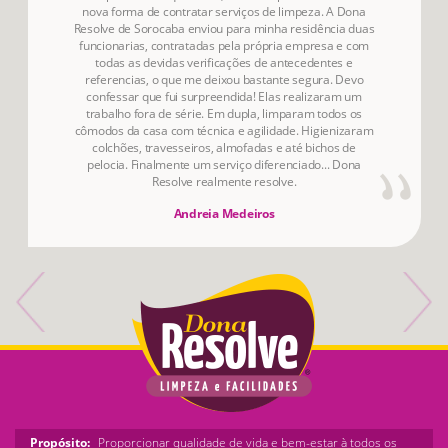
nova forma de contratar serviços de limpeza. A Dona
Resolve de Sorocaba enviou para minha residência duas
funcionarias, contratadas pela própria empresa e com
todas as devidas verificações de antecedentes e
referencias, o que me deixou bastante segura. Devo
confessar que fui surpreendida! Elas realizaram um
trabalho fora de série. Em dupla, limparam todos os
cômodos da casa com técnica e agilidade. Higienizaram
colchões, travesseiros, almofadas e até bichos de
pelocia. Finalmente um serviço diferenciado... Dona
Resolve realmente resolve.
Andreia Medeiros
Propósito:
Proporcionar qualidade de vida e bem-estar à todos os