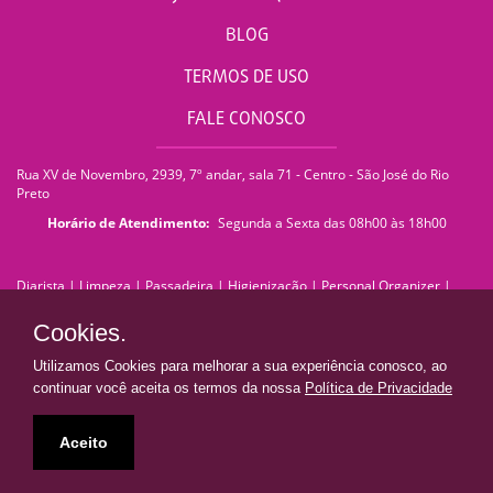
BLOG
TERMOS DE USO
FALE CONOSCO
Rua XV de Novembro, 2939, 7º andar, sala 71 - Centro - São José do Rio
Preto
Horário de Atendimento:
Segunda a Sexta das 08h00 às 18h00
Diarista
|
Limpeza
|
Passadeira
|
Higienização
|
Personal Organizer
|
Faxina
|
Faxineira
|
Empregada Doméstica
|
Empresa de Limpeza
|
Serviços de Limpeza
|
Terceirização de Limpeza
|
Limpeza Pós Obra
|
Cookies.
Limpeza de Pedra
|
Limpeza de Piso
|
Lavagem de Sofá
|
Lavagem de
Estofados
|
Impermeabilização de Sofá
|
Impermeabilização de Estofados
Utilizamos Cookies para melhorar a sua experiência conosco, ao
|
Franquia de Limpeza
|
franquiadn@donaresolve.com
continuar você aceita os termos da nossa
Política de Privacidade
Dona Resolve | Limpeza e Facilidades
• Todos os direitos reservados •
Aceito
Presente em todo Brasil