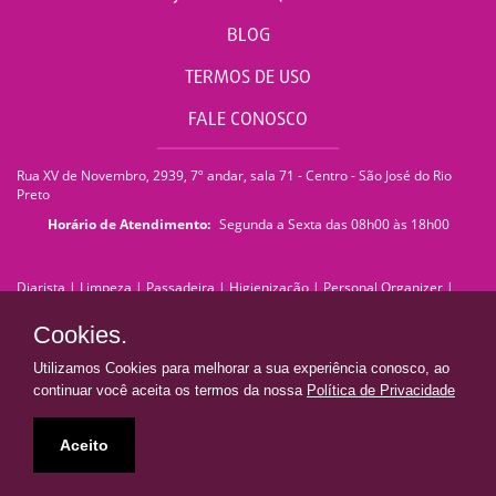
BLOG
TERMOS DE USO
FALE CONOSCO
Rua XV de Novembro, 2939, 7º andar, sala 71 - Centro - São José do Rio
Preto
Horário de Atendimento:
Segunda a Sexta das 08h00 às 18h00
Diarista
|
Limpeza
|
Passadeira
|
Higienização
|
Personal Organizer
|
Faxina
|
Faxineira
|
Empregada Doméstica
|
Empresa de Limpeza
|
Serviços de Limpeza
|
Terceirização de Limpeza
|
Limpeza Pós Obra
|
Cookies.
Limpeza de Pedra
|
Limpeza de Piso
|
Lavagem de Sofá
|
Lavagem de
Estofados
|
Impermeabilização de Sofá
|
Impermeabilização de Estofados
Utilizamos Cookies para melhorar a sua experiência conosco, ao
|
Franquia de Limpeza
|
franquiadn@donaresolve.com
continuar você aceita os termos da nossa
Política de Privacidade
Dona Resolve | Limpeza e Facilidades
• Todos os direitos reservados •
Aceito
Presente em todo Brasil