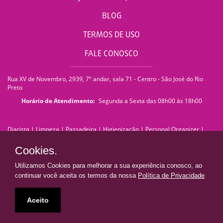
BLOG
TERMOS DE USO
FALE CONOSCO
Rua XV de Novembro, 2939, 7º andar, sala 71 - Centro - São José do Rio
Preto
Horário de Atendimento:
Segunda a Sexta das 08h00 às 18h00
Diarista
|
Limpeza
|
Passadeira
|
Higienização
|
Personal Organizer
|
Faxina
|
Faxineira
|
Empregada Doméstica
|
Empresa de Limpeza
|
Serviços de Limpeza
|
Terceirização de Limpeza
|
Limpeza Pós Obra
|
Cookies.
Limpeza de Pedra
|
Limpeza de Piso
|
Lavagem de Sofá
|
Lavagem de
Estofados
|
Impermeabilização de Sofá
|
Impermeabilização de Estofados
Utilizamos Cookies para melhorar a sua experiência conosco, ao
|
Franquia de Limpeza
|
franquiadn@donaresolve.com
continuar você aceita os termos da nossa
Política de Privacidade
Dona Resolve | Limpeza e Facilidades
• Todos os direitos reservados •
Aceito
Presente em todo Brasil