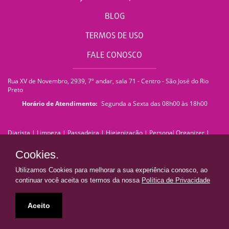
BLOG
TERMOS DE USO
FALE CONOSCO
Rua XV de Novembro, 2939, 7º andar, sala 71 - Centro - São José do Rio
Preto
Horário de Atendimento:
Segunda a Sexta das 08h00 às 18h00
Diarista
|
Limpeza
|
Passadeira
|
Higienização
|
Personal Organizer
|
Faxina
|
Faxineira
|
Empregada Doméstica
|
Empresa de Limpeza
|
Serviços de Limpeza
|
Terceirização de Limpeza
|
Limpeza Pós Obra
|
Cookies.
Limpeza de Pedra
|
Limpeza de Piso
|
Lavagem de Sofá
|
Lavagem de
Estofados
|
Impermeabilização de Sofá
|
Impermeabilização de Estofados
Utilizamos Cookies para melhorar a sua experiência conosco, ao
|
Franquia de Limpeza
|
franquiadn@donaresolve.com
continuar você aceita os termos da nossa
Política de Privacidade
Dona Resolve | Limpeza e Facilidades
• Todos os direitos reservados •
Aceito
Presente em todo Brasil