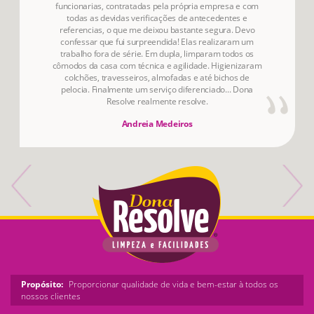
funcionarias, contratadas pela própria empresa e com
todas as devidas verificações de antecedentes e
referencias, o que me deixou bastante segura. Devo
confessar que fui surpreendida! Elas realizaram um
trabalho fora de série. Em dupla, limparam todos os
cômodos da casa com técnica e agilidade. Higienizaram
colchões, travesseiros, almofadas e até bichos de
pelocia. Finalmente um serviço diferenciado... Dona
Resolve realmente resolve.
Andreia Medeiros
Propósito:
Proporcionar qualidade de vida e bem-estar à todos os
nossos clientes