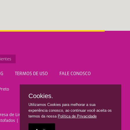
ientes
OG
TERMOS DE USO
FALE CONOSCO
Preto
Cookies.
Utilizamos Cookies para melhorar a sua
experiência conosco, ao continuar você aceita os
resa de Limpeza
|
Serviços de Limpeza
|
termos da nossa
Política de Privacidade
tofados
|
Impermeabilização de Sofá
|