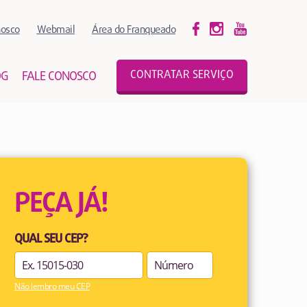
nosco
Webmail
Área do Franqueado
CONTRATAR SERVIÇO
OG
FALE CONOSCO
PEÇA JÁ!
QUAL SEU CEP?
Não lembro meu CEP