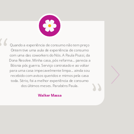
Quando a experiência de consumo não tem preço
A a
Ontem tive uma aula de experiência de consumo
aqu
com uma das coworkers do Nós. A Paula Piussi, da
Dona Resolve. Minha casa, pós reforma... parecia a
Bósnia pós guerra. Serviço contratado e ao voltar
para uma casa impecavelmente limpa... ainda sou
recebido com avisos queridos e mimos pela casa
toda. Sério, foi a melhor experiência de consumo
dos últimos meses. Parabéns Paula.
Walker Massa