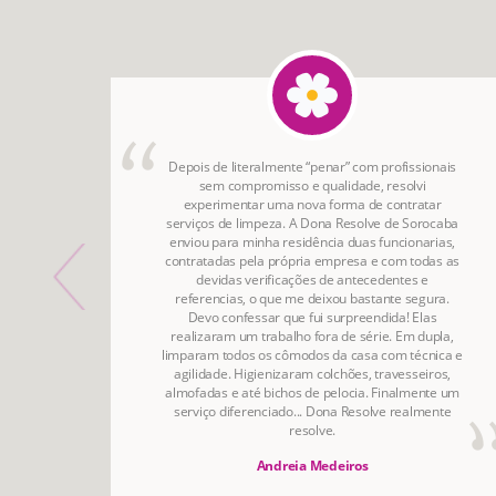
onho
Depois de literalmente “penar” com profissionais
irada
sem compromisso e qualidade, resolvi
do por
experimentar uma nova forma de contratar
o da
serviços de limpeza. A Dona Resolve de Sorocaba
ão.
enviou para minha residência duas funcionarias,
contratadas pela própria empresa e com todas as
devidas verificações de antecedentes e
referencias, o que me deixou bastante segura.
Devo confessar que fui surpreendida! Elas
realizaram um trabalho fora de série. Em dupla,
limparam todos os cômodos da casa com técnica e
agilidade. Higienizaram colchões, travesseiros,
almofadas e até bichos de pelocia. Finalmente um
serviço diferenciado... Dona Resolve realmente
resolve.
Andreia Medeiros