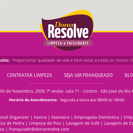
sito:
Proporcionar qualidade de vida e bem-estar à todos os nossos cl
CONTRATAR LIMPEZA
SEJA UM FRANQUEADO
BL
XV de Novembro, 2939, 7º andar, sala 71 - Centro - São José do Rio 
Horário de Atendimento:
Segunda a Sexta das 08h00 às 18h00
onal Organizer
|
Faxina
|
Faxineira
|
Empregada Doméstica
|
Emp
za de Pedra
|
Limpeza de Piso
|
Lavagem de Sofá
|
Lavagem de Es
za
|
franquiadn@donaresolve.com