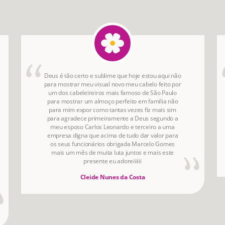
Deus é tão certo e sublime que hoje estou aqui não
para mostrar meu visual novo meu cabelo feito por
um dos cabeleireiros mais famoso de São Paulo
para mostrar um almoço perfeito em família não
para mim expor como tantas vezes fiz mais sim
para agradece primeiramente a Deus segundo a
meu esposo Carlos Leonardo e terceiro a uma
empresa digna que acima de tudo dar valor para
os seus funcionários obrigada Marcelo Gomes
mais um mês de muita luta juntos e mais este
presente eu adoreiiiiii
Cleide Nunes da Costa