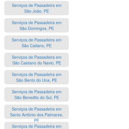
Serviços de Passadeira em
São João, PE
Serviços de Passadeira em
São Domingos, PE
Serviços de Passadeira em
São Caitano, PE
Serviços de Passadeira em
São Caetano do Navio, PE
Serviços de Passadeira em
São Bento do Una, PE
Serviços de Passadeira em
São Benedito do Sul, PE
Serviços de Passadeira em
Santo Antônio dos Palmares,
PE
Serviços de Passadeira em