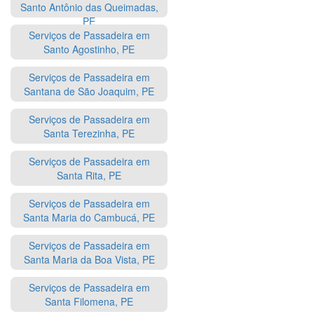
Santo Antônio das Queimadas,
PE
Serviços de Passadeira em
Santo Agostinho, PE
Serviços de Passadeira em
Santana de São Joaquim, PE
Serviços de Passadeira em
Santa Terezinha, PE
Serviços de Passadeira em
Santa Rita, PE
Serviços de Passadeira em
Santa Maria do Cambucá, PE
Serviços de Passadeira em
Santa Maria da Boa Vista, PE
Serviços de Passadeira em
Santa Filomena, PE