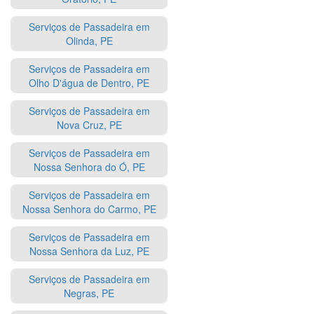
Serviços de Passadeira em
Olinda, PE
Serviços de Passadeira em
Olho D'água de Dentro, PE
Serviços de Passadeira em
Nova Cruz, PE
Serviços de Passadeira em
Nossa Senhora do Ó, PE
Serviços de Passadeira em
Nossa Senhora do Carmo, PE
Serviços de Passadeira em
Nossa Senhora da Luz, PE
Serviços de Passadeira em
Negras, PE