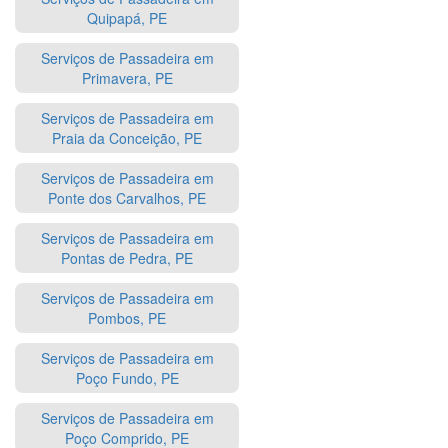
Quipapá, PE
Serviços de Passadeira em
Primavera, PE
Serviços de Passadeira em
Praia da Conceição, PE
Serviços de Passadeira em
Ponte dos Carvalhos, PE
Serviços de Passadeira em
Pontas de Pedra, PE
Serviços de Passadeira em
Pombos, PE
Serviços de Passadeira em
Poço Fundo, PE
Serviços de Passadeira em
Poço Comprido, PE