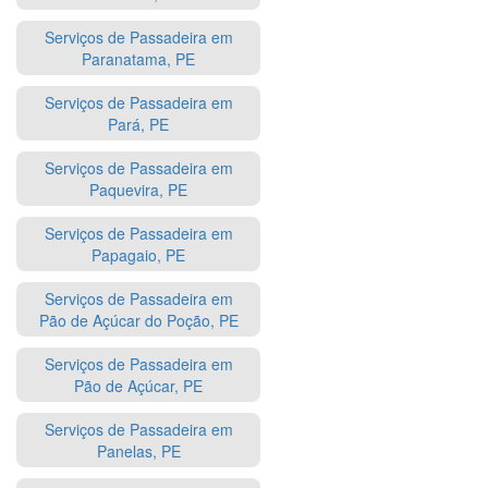
Serviços de Passadeira em
Paranatama, PE
Serviços de Passadeira em
Pará, PE
Serviços de Passadeira em
Paquevira, PE
Serviços de Passadeira em
Papagaio, PE
Serviços de Passadeira em
Pão de Açúcar do Poção, PE
Serviços de Passadeira em
Pão de Açúcar, PE
Serviços de Passadeira em
Panelas, PE