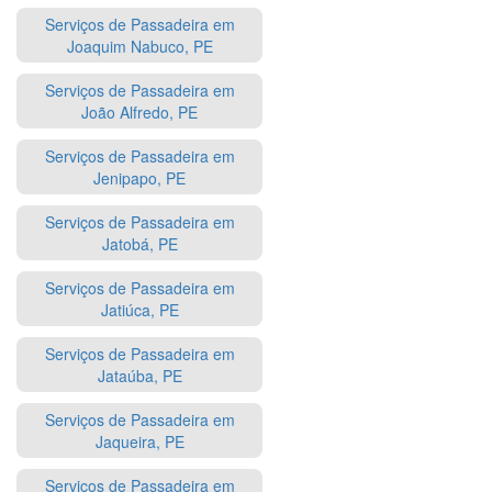
Serviços de Passadeira em
Joaquim Nabuco, PE
Serviços de Passadeira em
João Alfredo, PE
Serviços de Passadeira em
Jenipapo, PE
Serviços de Passadeira em
Jatobá, PE
Serviços de Passadeira em
Jatiúca, PE
Serviços de Passadeira em
Jataúba, PE
Serviços de Passadeira em
Jaqueira, PE
Serviços de Passadeira em