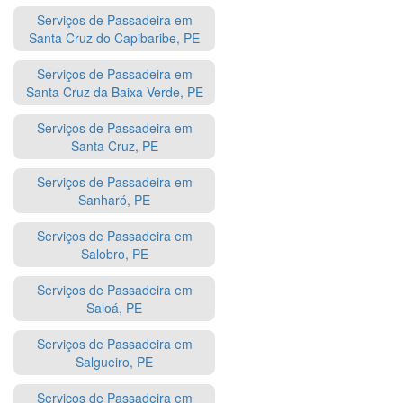
Serviços de Passadeira em
Santa Cruz do Capibaribe, PE
Serviços de Passadeira em
Santa Cruz da Baixa Verde, PE
Serviços de Passadeira em
Santa Cruz, PE
Serviços de Passadeira em
Sanharó, PE
Serviços de Passadeira em
Salobro, PE
Serviços de Passadeira em
Saloá, PE
Serviços de Passadeira em
Salgueiro, PE
Serviços de Passadeira em