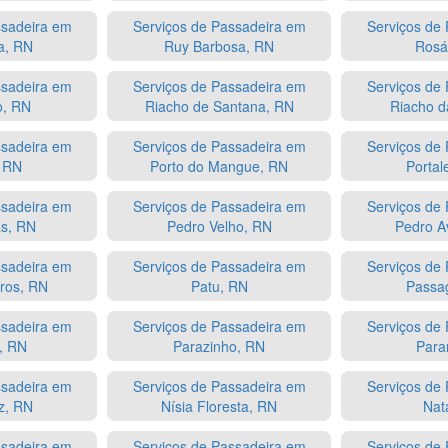
ssadeira em
Serviços de Passadeira em
Serviços de
a, RN
Ruy Barbosa, RN
Rosá
ssadeira em
Serviços de Passadeira em
Serviços de
o, RN
Riacho de Santana, RN
Riacho d
ssadeira em
Serviços de Passadeira em
Serviços de
 RN
Porto do Mangue, RN
Portal
ssadeira em
Serviços de Passadeira em
Serviços de
s, RN
Pedro Velho, RN
Pedro A
ssadeira em
Serviços de Passadeira em
Serviços de
ros, RN
Patu, RN
Passa
ssadeira em
Serviços de Passadeira em
Serviços de
, RN
Parazinho, RN
Para
ssadeira em
Serviços de Passadeira em
Serviços de
z, RN
Nísia Floresta, RN
Nat
ssadeira em
Serviços de Passadeira em
Serviços de