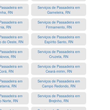
 Passadeira em
Serviços de Passadeira em
inha, RN
Gameleira, RN
 Passadeira em
Serviços de Passadeira em
nia, RN
Firmamento, RN
 Passadeira em
Serviços de Passadeira em
to do Oeste, RN
Espírito Santo, RN
 Passadeira em
Serviços de Passadeira em
 Novos, RN
Cruzeta, RN
 Passadeira em
Serviços de Passadeira em
Corá, RN
Ceará-mirim, RN
 Passadeira em
Serviços de Passadeira em
etama, RN
Campo Redondo, RN
 Passadeira em
Serviços de Passadeira em
o Norte, RN
Brejinho, RN