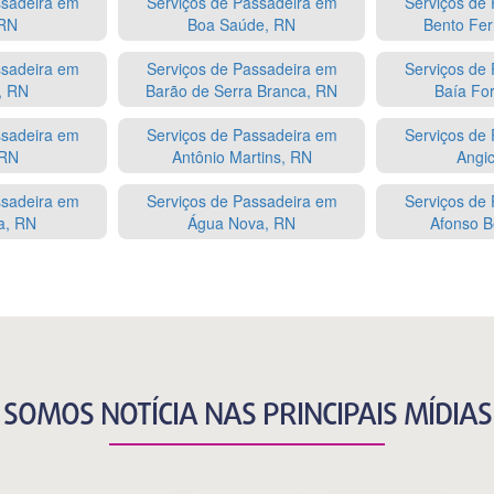
ssadeira em
Serviços de Passadeira em
Serviços de
 RN
Boa Saúde, RN
Bento Fe
ssadeira em
Serviços de Passadeira em
Serviços de
, RN
Barão de Serra Branca, RN
Baía Fo
ssadeira em
Serviços de Passadeira em
Serviços de
 RN
Antônio Martins, RN
Angi
ssadeira em
Serviços de Passadeira em
Serviços de
a, RN
Água Nova, RN
Afonso B
SOMOS NOTÍCIA NAS PRINCIPAIS MÍDIAS