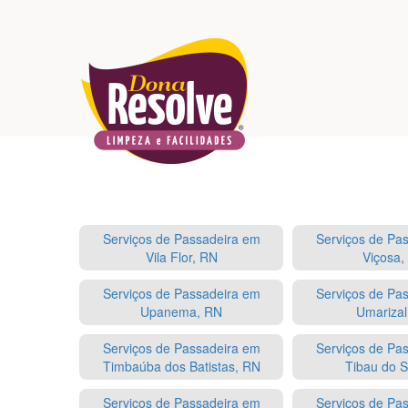
Serviços de Passadeira em
Serviços de Pa
Vila Flor, RN
Viçosa,
Serviços de Passadeira em
Serviços de Pa
Upanema, RN
Umarizal
Serviços de Passadeira em
Serviços de Pa
Timbaúba dos Batistas, RN
Tibau do S
Serviços de Passadeira em
Serviços de Pa