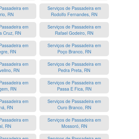
 Passadeira em
Serviços de Passadeira em
rio, RN
Rodolfo Fernandes, RN
 Passadeira em
Serviços de Passadeira em
a Cruz, RN
Rafael Godeiro, RN
 Passadeira em
Serviços de Passadeira em
egre, RN
Poço Branco, RN
 Passadeira em
Serviços de Passadeira em
velino, RN
Pedra Preta, RN
 Passadeira em
Serviços de Passadeira em
gem, RN
Passa E Fica, RN
 Passadeira em
Serviços de Passadeira em
ná, RN
Ouro Branco, RN
 Passadeira em
Serviços de Passadeira em
al, RN
Mossoró, RN
 Passadeira em
Serviços de Passadeira em