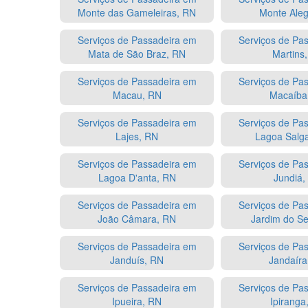
Monte das Gameleiras, RN
Monte Aleg
Serviços de Passadeira em
Serviços de Pa
Mata de São Braz, RN
Martins
Serviços de Passadeira em
Serviços de Pa
Macau, RN
Macaíba
Serviços de Passadeira em
Serviços de Pa
Lajes, RN
Lagoa Salg
Serviços de Passadeira em
Serviços de Pa
Lagoa D'anta, RN
Jundiá,
Serviços de Passadeira em
Serviços de Pa
João Câmara, RN
Jardim do Se
Serviços de Passadeira em
Serviços de Pa
Janduís, RN
Jandaíra
Serviços de Passadeira em
Serviços de Pa
Ipueira, RN
Ipiranga