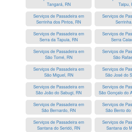
Tangará, RN
Taipu,
Serviços de Passadeira em
Serviços de Pa
Serrinha dos Pintos, RN
Serrinha
Serviços de Passadeira em
Serviços de Pa
Serra da Tapuia, RN
Serra Caia
Serviços de Passadeira em
Serviços de Pa
São Tomé, RN
São Rafae
Serviços de Passadeira em
Serviços de Pa
São Miguel, RN
São José do S
Serviços de Passadeira em
Serviços de Pa
São João do Sabugi, RN
São Gonçalo do 
Serviços de Passadeira em
Serviços de Pa
São Bernardo, RN
São Bento do 
Serviços de Passadeira em
Serviços de Pa
Santana do Seridó, RN
Santana do M