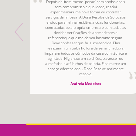
onho
Depois de literalmente “penar” com profissionais
irada
sem compromisso e qualidade, resolvi
do por
experimentar uma nova forma de contratar
o da
serviços de limpeza. A Dona Resolve de Sorocaba
ão.
enviou para minha residência duas funcionarias,
contratadas pela própria empresa e com todas as
devidas verificações de antecedentes e
referencias, o que me deixou bastante segura.
Devo confessar que fui surpreendida! Elas
realizaram um trabalho fora de série. Em dupla,
limparam todos os cômodos da casa com técnica e
agilidade. Higienizaram colchões, travesseiros,
almofadas e até bichos de pelocia. Finalmente um
serviço diferenciado... Dona Resolve realmente
resolve.
Andreia Medeiros